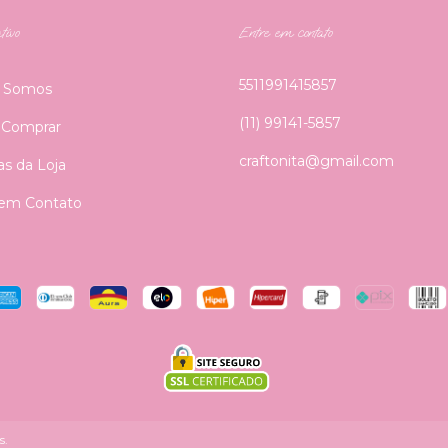
tivo
Entre em contato
5511991415857
 Somos
(11) 99141-5857
Comprar
craftonita@gmail.com
cas da Loja
 em Contato
s.