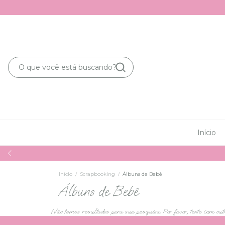
Início
Início
/
Scrapbooking
/
Álbuns de Bebê
Álbuns de Bebê
Não temos resultados para sua pesquisa. Por favor, tente com outro