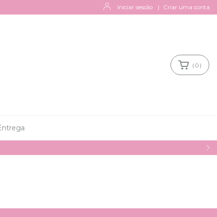
Iniciar sessão
|
Criar uma conta
(
0
)
Entrega