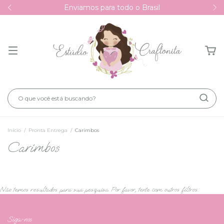
Enviamos para todo o Brasil
Início
/
Pronta Entrega
/
Carimbos
Carimbos
Não temos resultados para sua pesquisa. Por favor, tente com outros filtros.
Siga-nos