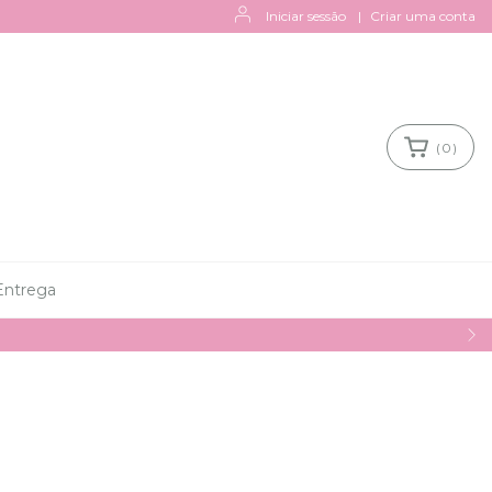
Iniciar sessão
|
Criar uma conta
(
0
)
Entrega