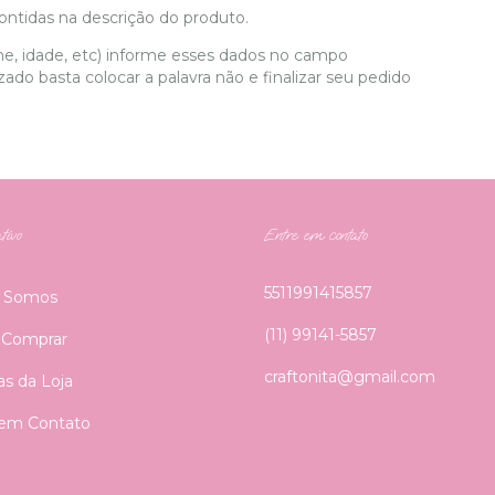
tidas na descrição do produto.
e, idade, etc) informe esses dados no campo
do basta colocar a palavra não e finalizar seu pedido
tivo
Entre em contato
5511991415857
 Somos
(11) 99141-5857
Comprar
craftonita@gmail.com
cas da Loja
 em Contato