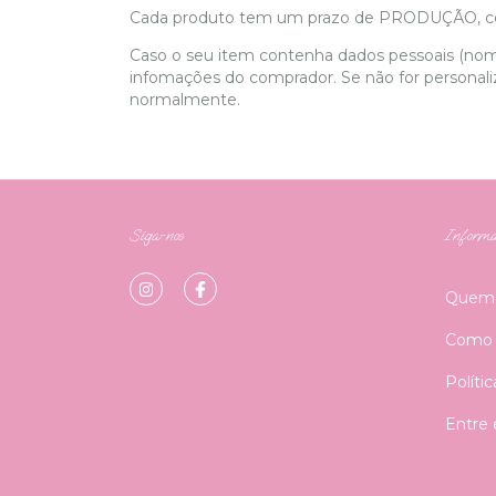
Cada produto tem um prazo de PRODUÇÃO, con
Caso o seu item contenha dados pessoais (nom
infomações do comprador. Se não for personaliza
normalmente.
Siga-nos
Informa
Quem
Como 
Políti
Entre