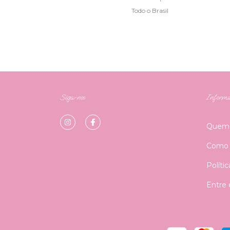
Todo o Brasil
Siga-nos
Informa
Quem
Como 
Políti
Entre