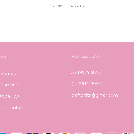
No PIX ou Depósito
tivo
Entre em contato
5511991415857
 Somos
(11) 99141-5857
Comprar
craftonita@gmail.com
cas da Loja
 em Contato