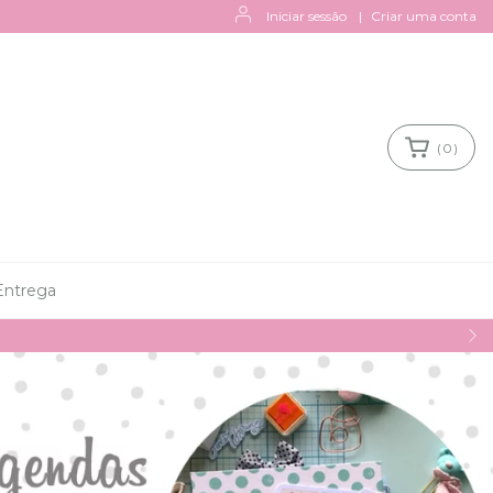
Iniciar sessão
|
Criar uma conta
(
0
)
Entrega