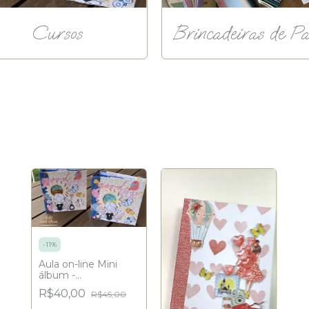
Cursos
Brincadeiras de Pa
-
11
%
Aula on-line Mini
álbum -
Scrapbooking (sem
R$40,00
R$45,00
material)