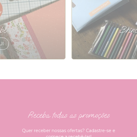
bê
Brinc
UI
Receba todas as promoções
Quer receber nossas ofertas? Cadastre-se e
comece a recebê-las!