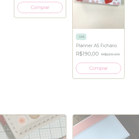
-
14
%
Planner A5 Fichário
R$190,00
R$220,00